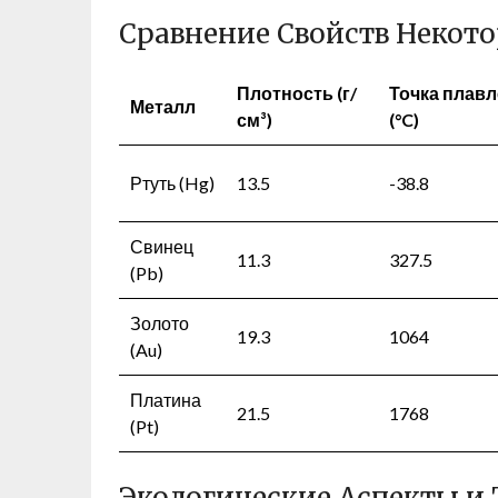
Сравнение Свойств Некот
Плотность (г/
Точка плав
Металл
см³)
(°C)
Ртуть (Hg)
13.5
-38.8
Свинец
11.3
327.5
(Pb)
Золото
19.3
1064
(Au)
Платина
21.5
1768
(Pt)
Экологические Аспекты и