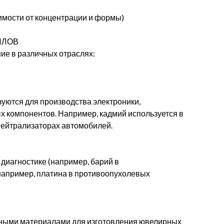
симости от концентрации и формы)
ЛЛОВ
е в различных отраслях:
ются для производства электроники,
ых компонентов. Например, кадмий используется в
 нейтрализаторах автомобилей.
диагностике (например, барий в
например, платина в противоопухолевых
рными материалами для изготовления ювелирных