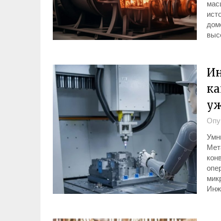
мас
исто
дом
выс
Ин
ка
уж
Опу
Умн
Мет
кон
опе
мик
Инж