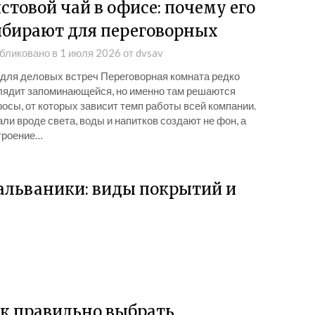
стовой чай в офисе: почему его
бирают для переговорных
бликовано в
1 июля 2026
от
dvsav
 для деловых встреч Переговорная комната редко
лядит запоминающейся, но именно там решаются
осы, от которых зависит темп работы всей компании.
ли вроде света, воды и напитков создают не фон, а
троение…
 гальваники: виды покрытий и
к правильно выбрать