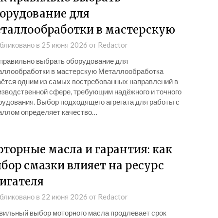
орудование для
таллообработки в мастерскую
бликовано в
25 июня 2026
от
Redactor
 правильно выбрать оборудование для
аллообработки в мастерскую Металлообработка
аётся одним из самых востребованных направлений в
изводственной сфере, требующим надёжного и точного
рудования. Выбор подходящего агрегата для работы с
аллом определяет качество…
торные масла и гарантия: как
бор смазки влияет на ресурс
игателя
бликовано в
22 июня 2026
от
Redactor
вильный выбор моторного масла продлевает срок