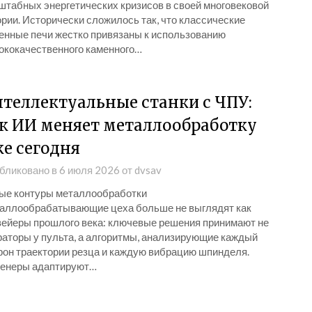
штабных энергетических кризисов в своей многовековой
рии. Исторически сложилось так, что классические
енные печи жестко привязаны к использованию
ококачественного каменного…
теллектуальные станки с ЧПУ:
к ИИ меняет металлообработку
е сегодня
бликовано в
6 июля 2026
от
dvsav
ые контуры металлообработки
аллообрабатывающие цеха больше не выглядят как
вейеры прошлого века: ключевые решения принимают не
раторы у пульта, а алгоритмы, анализирующие каждый
рон траектории резца и каждую вибрацию шпинделя.
енеры адаптируют…