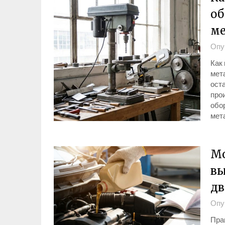
об
ме
Опу
Как
мет
ост
про
обо
мет
Мо
вы
дв
Опу
Пра