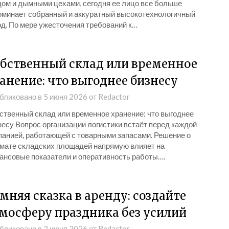
дом и дымными цехами, сегодня ее лицо все больше
оминает собранный и аккуратный высокотехнологичный
од. По мере ужесточения требований к…
бственный склад или временное
анение: что выгоднее бизнесу
бликовано в
5 июня 2026
от
Redactor
ственный склад или временное хранение: что выгоднее
несу Вопрос организации логистики встаёт перед каждой
панией, работающей с товарными запасами. Решение о
мате складских площадей напрямую влияет на
ансовые показатели и оперативность работы….
мняя сказка в аренду: создайте
мосферу праздника без усилий
бликовано в
2 июня 2026
от
Redactor