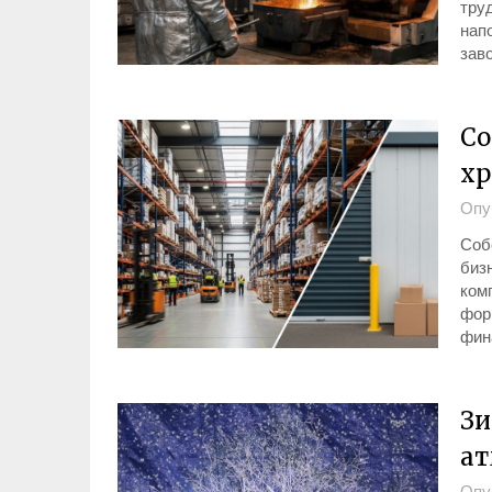
тру
нап
зав
Со
хр
Опу
Соб
биз
ком
фор
фин
Зи
ат
Опу