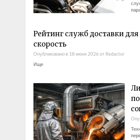
служ
пар
Рейтинг служб доставки для
скорость
Опубликовано в
18 июня 2026
от
Redactor
Ище
Ли
по
со
Опу
Тех
пер