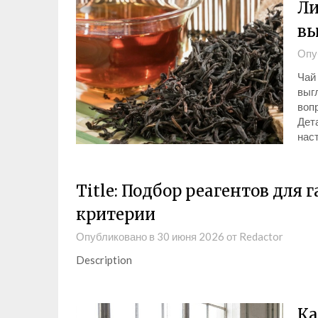
Ли
вы
Опу
Чай
выг
вопр
Дета
нас
Title: Подбор реагентов для
критерии
Опубликовано в
30 июня 2026
от
Redactor
Description
Ка