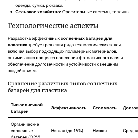
одежда, сумки, рюкзаки.
Сельское хозяйство:
Оросительные системы, теплицы.
Технологические аспекты
Разработка эффективных
солнечных батарей для
пластика
требует решения ряда технологических задач,
включая выбор подходящих полимерных материалов,
оптимизацию процесса нанесения фотоактивного слоя и
обеспечение долговечности и устойчивости к внешним
воздействиям.
Сравнение различных типов солнечных
батарей для пластика
Тип солнечной
Эффективность
Стоимость
Долго
батареи
Органические
солнечные
Низкая (до 15%)
Низкая
Средн
батареи (OPV)