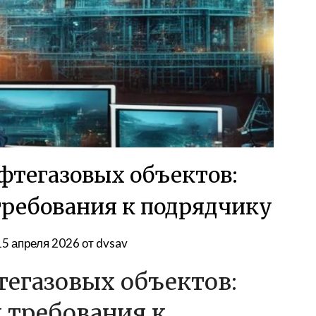
фтегазовых объектов:
требования к подрядчику
15 апреля 2026
от
dvsav
егазовых объектов:
и требования к