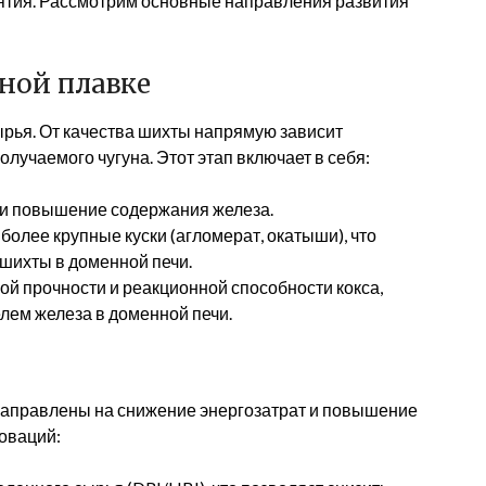
тия. Рассмотрим основные направления развития
ной плавке
ырья. От качества шихты напрямую зависит
лучаемого чугуна. Этот этап включает в себя:
 и повышение содержания железа.
олее крупные куски (агломерат, окатыши), что
шихты в доменной печи.
ой прочности и реакционной способности кокса,
лем железа в доменной печи.
направлены на снижение энергозатрат и повышение
оваций: